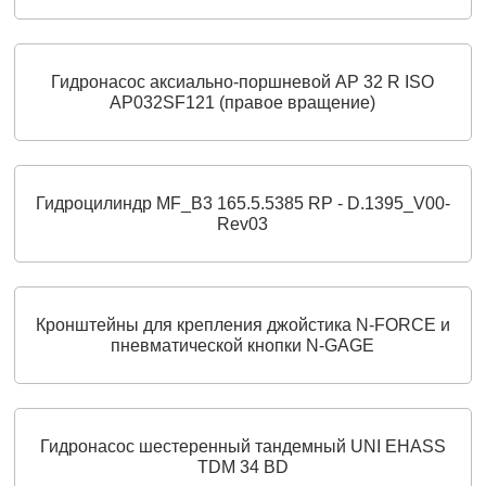
Гидронасос аксиально‑поршневой AP 32 R ISO
AP032SF121 (правое вращение)
Гидроцилиндр MF_B3 165.5.5385 RP - D.1395_V00-
Rev03
Кронштейны для крепления джойстика N-FORCE и
пневматической кнопки N-GAGE
Гидронасос шестеренный тандемный UNI EHASS
TDM 34 BD