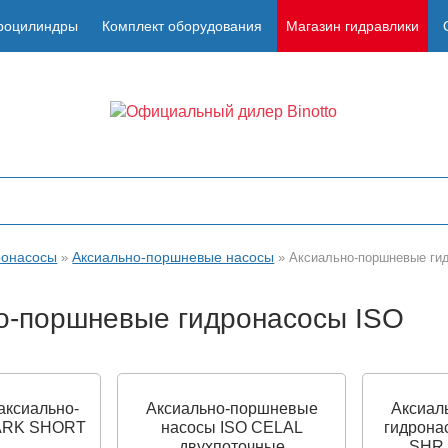
роцилиндры
Комплект оборудования
Магазин гидравлики
ронасосы
Аксиально-поршневые насосы
»
»
Аксиально-поршневые ги
о-поршневые гидронасосы ISO
аксиально-
Аксиально-поршневые
Аксиал
ARK SHORT
насосы ISO CELAL
гидрона
двухпоточные
SHR 