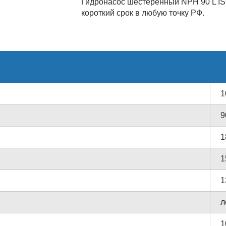
Гидронасос шестеренный NPH 90 L IS
короткий срок в любую точку РФ.
1
9
1
1
1
л
1