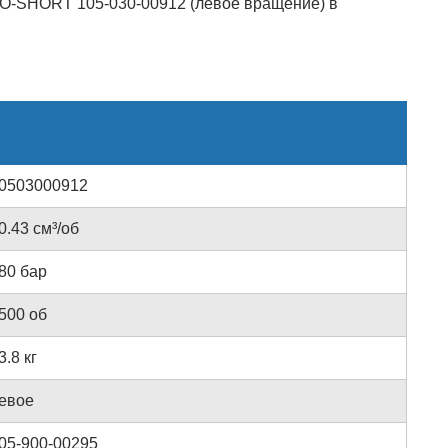
O-SHORT 105-030-00912 (левое вращение) в
0503000912
0.43 см³/об
80 бар
500 об
3.8 кг
евое
05-900-00295