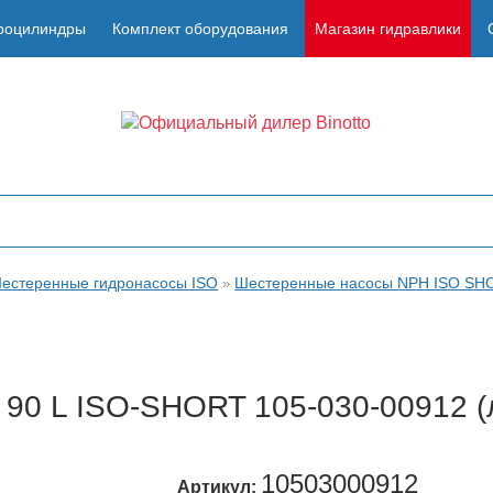
роцилиндры
Комплект оборудования
Магазин гидравлики
естеренные гидронасосы ISO
Шестеренные насосы NPH ISO SH
»
90 L ISO-SHORT 105-030-00912 (
10503000912
Артикул: