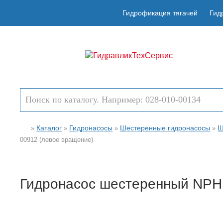
Гидрофикация тягачей
Гид
Каталог
Гидронасосы
Шестеренные гидронасосы
Ш
»
»
»
»
00912 (левое вращение)
Гидронасос шестеренный NPH 