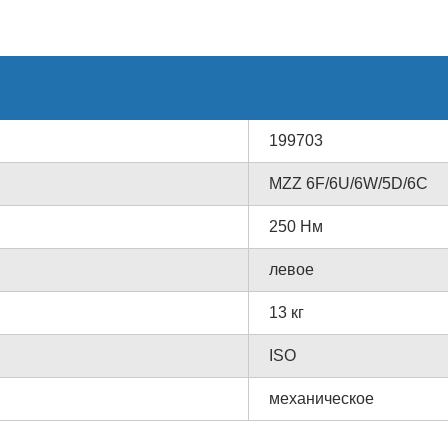
199703
MZZ 6F/6U/6W/5D/6C
250 Нм
левое
13 кг
ISO
механическое