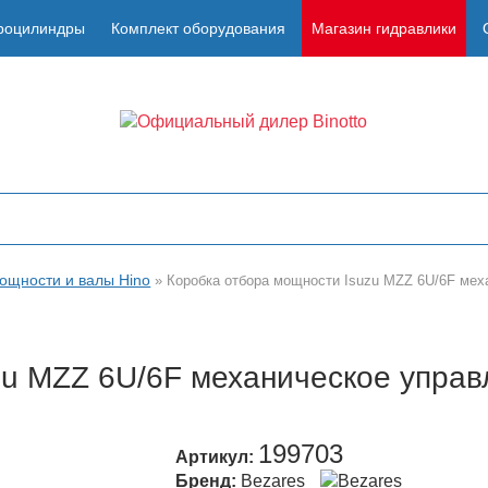
роцилиндры
Комплект оборудования
Магазин гидравлики
ощности и валы Hino
»
Коробка отбора мощности Isuzu MZZ 6U/6F мех
zu MZZ 6U/6F механическое управ
199703
Артикул:
Бренд:
Bezares