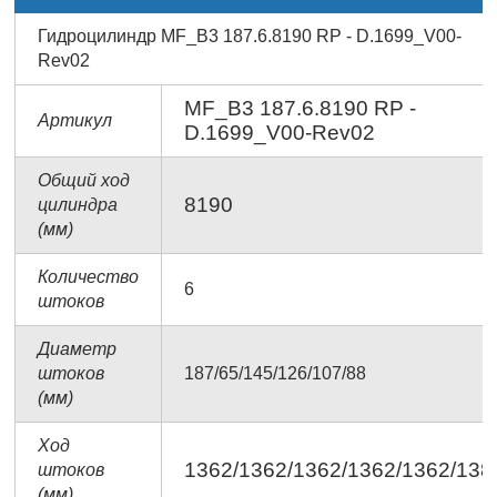
Гидроцилиндр MF_B3 187.6.8190 RP - D.1699_V00-
Rev02
MF_B3 187.6.8190 RP -
Артикул
D.1699_V00-Rev02
Общий ход
8190
цилиндра
(мм)
Количество
6
штоков
Диаметр
штоков
187/65/145/126/107/88
(мм)
Ход
1362/1362/1362/1362/1362/138
штоков
(мм)