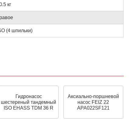
0.5 кг
равое
SO (4 шпильки)
Гидронасос
Аксиально-поршневой
шестереный тандемный
насос FEIZ 22
ISO EHASS TDM 36 R
APA022SF121