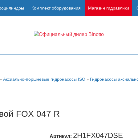
роцилиндры
Комплект оборудования
Магазин гидравлики
Аксиально-поршневые гидронасосы ISO
Гидронасосы аксиальн
»
»
вой FOX 047 R
2H1FX047DSE
Артикул: