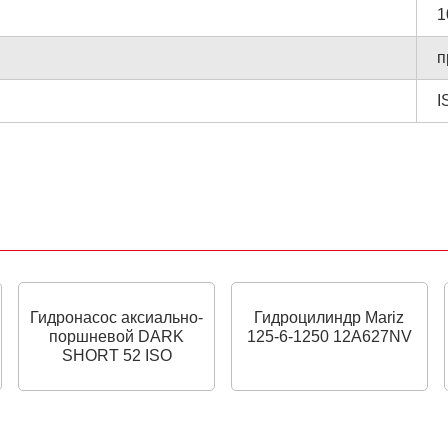
1
п
I
Гидронасос аксиально-
Гидроцилиндр Mariz
поршневой DARK
125-6-1250 12A627NV
SHORT 52 ISO