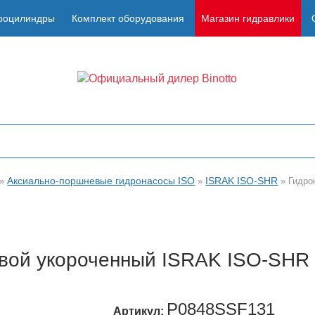
роцилиндры
Комплект оборудования
Магазин гидравлики
Аксиально-поршневые гидронасосы ISO
ISRAK ISO-SHR
»
»
»
Гидро
евой укороченный ISRAK ISO-SH
P0848SSF131
Артикул: