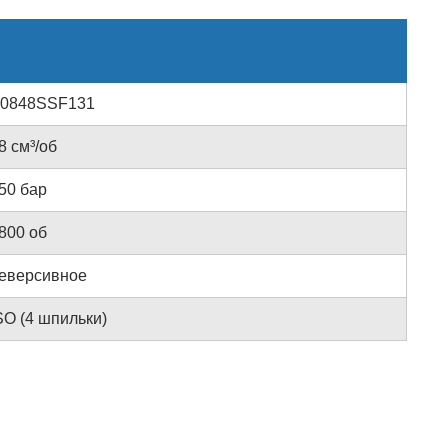
0848SSF131
8 см³/об
50 бар
800 об
еверсивное
SO (4 шпильки)