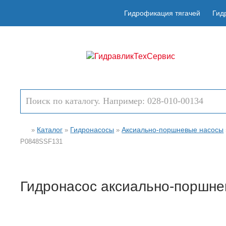
Гидрофикация тягачей
Гид
Каталог
Гидронасосы
Аксиально-поршневые насосы
»
»
»
P0848SSF131
Гидронасос аксиально-поршн