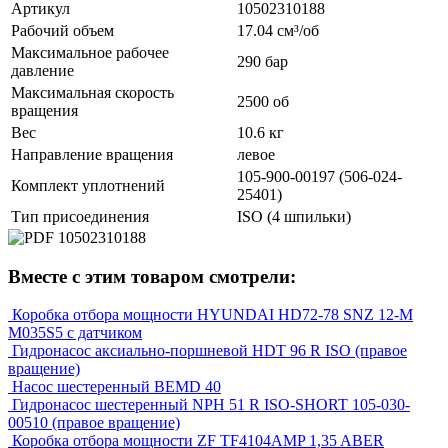
Артикул
10502310188
Рабочий объем
17.04 см³/об
Максимальное рабочее
290 бар
давление
Максимальная скорость
2500 об
вращения
Вес
10.6 кг
Направление вращения
левое
105-900-00197 (506-024-
Комплект уплотнений
25401)
Тип присоединения
ISO (4 шпильки)
Вместе с этим товаром смотрели:
Коробка отбора мощности HYUNDAI HD72-78 SNZ 12-M
M035S5 с датчиком
Гидронасос аксиально-поршневой HDT 96 R ISO (правое
вращение)
Насос шестеренный BEMD 40
Гидронасос шестеренный NPH 51 R ISO-SHORT 105-030-
00510 (правое вращение)
Коробка отбора мощности ZF TF4104AMP 1,35 ABER