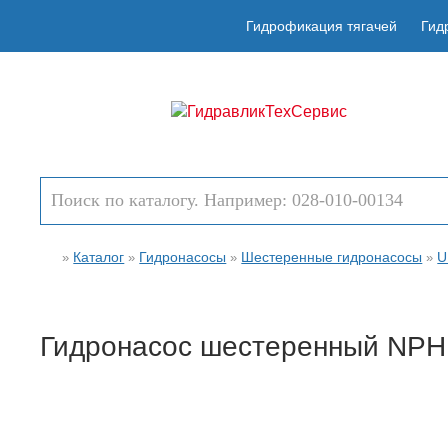
Гидрофикация тягачей
Гид
Каталог
Гидронасосы
Шестеренные гидронасосы
U
»
»
»
»
Гидронасос шестеренный NPH 