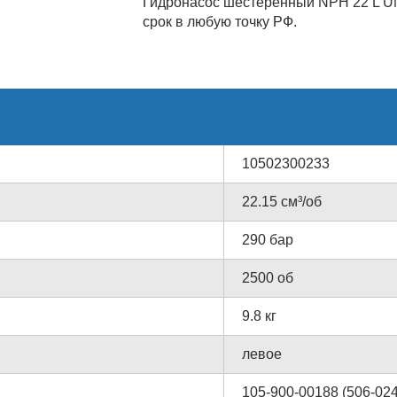
Гидронасос шестеренный NPH 22 L UN
срок в любую точку РФ.
10502300233
22.15 см³/об
290 бар
2500 об
9.8 кг
левое
105-900-00188 (506-02