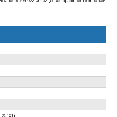
I tandem 105-023-00233 (левое вращение) в короткий
4-25401)