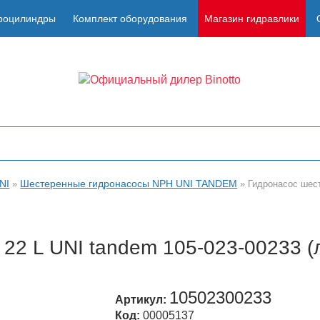
роцилиндры
Комплект оборудования
Магазин гидравлики
NI
Шестеренные гидронасосы NPH UNI TANDEM
»
»
Гидронасос шест
22 L UNI tandem 105-023-00233 (
10502300233
Артикул:
Код:
00005137