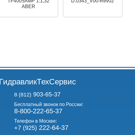
TF4005AMP 1:1,32
D.0343_V00-Rev02
ABER
ГидравликТехСервис
903-65-37
8 (812)
Бесплатный звонок по России:
8-800-222-65-37
Телефон в Москве:
222-64-37
+7 (925)