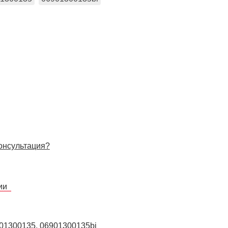
онсультация?
сии
01300135, 06901300135bi