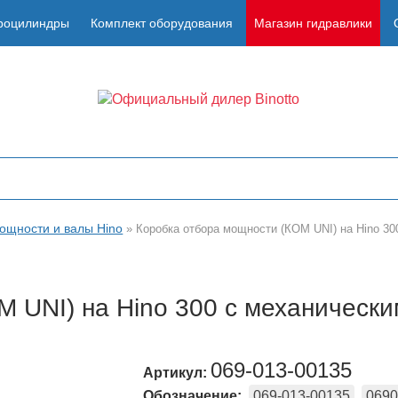
роцилиндры
Комплект оборудования
Магазин гидравлики
ощности и валы Hino
»
Коробка отбора мощности (КОМ UNI) на Hino 3
М UNI) на Hino 300 с механическ
069-013-00135
Артикул:
Обозначение:
069-013-00135
0690