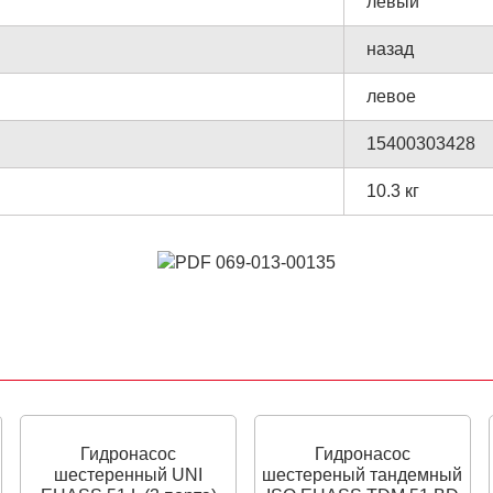
левый
назад
левое
15400303428
10.3 кг
Гидронасос
Гидронасос
шестеренный UNI
шестереный тандемный