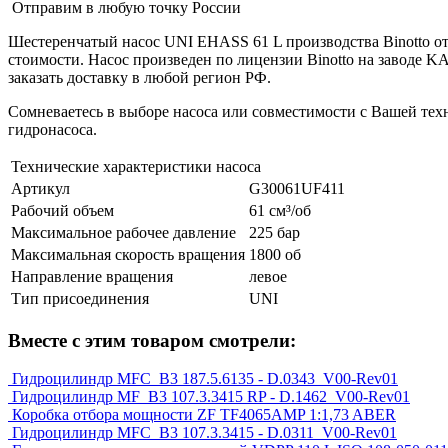
Отправим в любую точку России
Шестеренчатый насос UNI EHASS 61 L производства Binotto от
стоимости. Насос произведен по лицензии Binotto на заводе
заказать доставку в любой регион РФ.
Сомневаетесь в выборе насоса или совместимости с Вашей те
гидронасоса.
Технические характеристики насоса
Артикул
G30061UF411
Рабочий объем
61 см³/об
Максимальное рабочее давление
225 бар
Максимальная скорость вращения
1800 об
Направление вращения
левое
Тип присоединения
UNI
Вместе с этим товаром смотрели:
Гидроцилиндр MFC_B3 187.5.6135 - D.0343_V00-Rev01
Гидроцилиндр MF_B3 107.3.3415 RP - D.1462_V00-Rev01
Коробка отбора мощности ZF TF4065AMP 1:1,73 ABER
Гидроцилиндр MFC_B3 107.3.3415 - D.0311_V00-Rev01