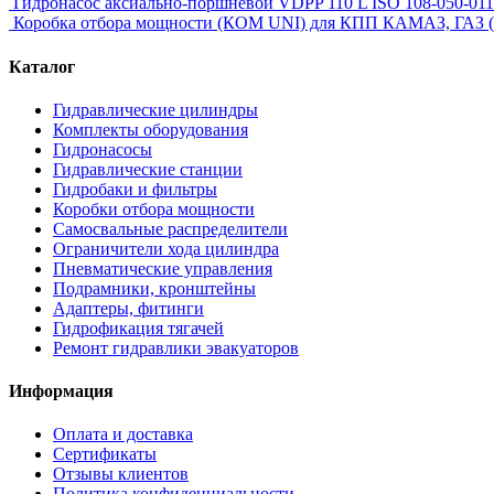
Гидронасос аксиально-поршневой VDPP 110 L ISO 108-050-011
Коробка отбора мощности (КОМ UNI) для КПП КАМАЗ, ГАЗ
Каталог
Гидравлические цилиндры
Комплекты оборудования
Гидронасосы
Гидравлические станции
Гидробаки и фильтры
Коробки отбора мощности
Самосвальные распределители
Ограничители хода цилиндра
Пневматические управления
Подрамники, кронштейны
Адаптеры, фитинги
Гидрофикация тягачей
Ремонт гидравлики эвакуаторов
Информация
Оплата и доставка
Сертификаты
Отзывы клиентов
Политика конфиденциальности