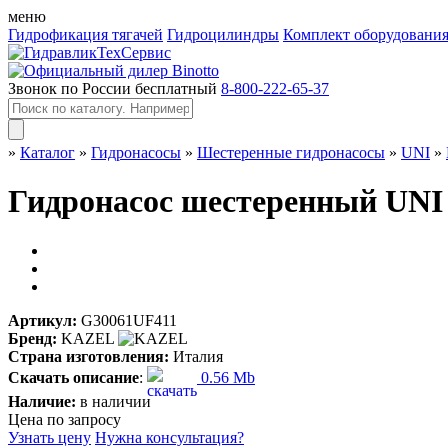
меню
Гидрофикация тягачей
Гидроцилиндры
Комплект оборудовани
Звонок по России бесплатный
8-800-222-65-37
»
Каталог
»
Гидронасосы
»
Шестеренные гидронасосы
»
UNI
»
Гидронасос шестеренный UNI 
Артикул:
G30061UF411
Бренд:
KAZEL
Страна изготовления:
Италия
Скачать описание
:
0.56 Mb
Наличие:
в наличии
Цена по запросу
Узнать цену
Нужна консультация?