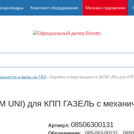
роцилиндры
Комплект оборудования
Магазин гидравлики
ощности и валы на ГАЗ
»
Коробка отбора мощности (КОМ UNI) для КП
М UNI) для КПП ГАЗЕЛЬ с механи
08506300131
Артикул:
Обозначение:
085-063-00131
0850