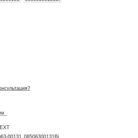
онсультация?
сии
NEXT
63-00131, 08506300131Bi